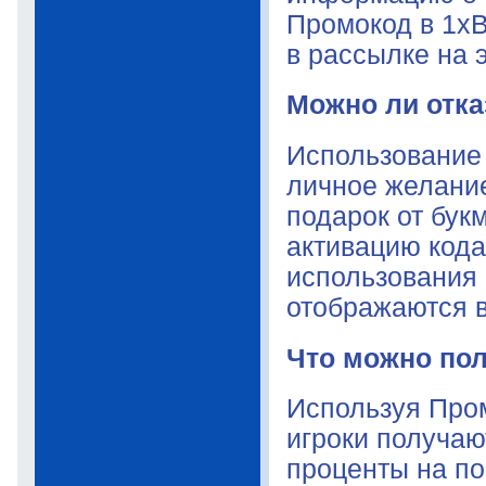
Промокод в 1xBe
в рассылке на 
Можно ли отка
Использование
личное желание
подарок от бук
активацию кода
использования 
отображаются в
Что можно пол
Используя Пром
игроки получаю
проценты на по