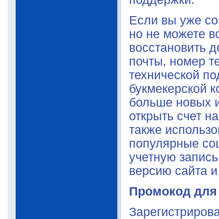
Если вы уже со
но не можете в
восстановить д
почты, номер т
технической по
букмекерской к
больше новых и
открыть счет н
также использ
популярные соц
учетную запись
версию сайта и
Промокод для
Зарегистрирова