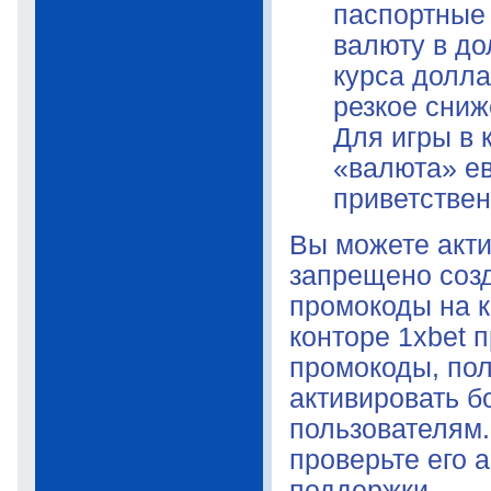
паспортные
валюту в до
курса долла
резкое сниж
Для игры в 
«валюта» ев
приветствен
Вы можете акти
запрещено созд
промокоды на к
конторе 1xbet 
промокоды, по
активировать б
пользователям.
проверьте его 
поддержки.