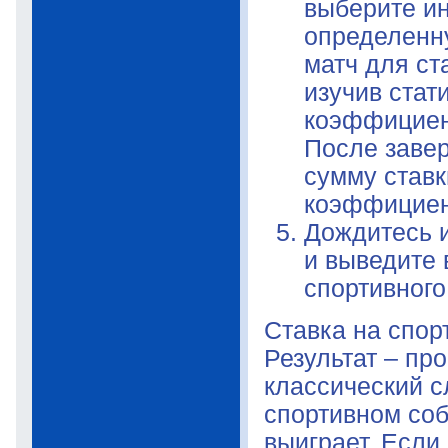
выберите ин
определенн
матч для ст
изучив стат
коэффициент
После завер
сумму ставк
коэффициент
Дождитесь 
и выведите 
спортивного
Ставка на спор
Результат – пр
классический с
спортивном соб
выиграет. Если 