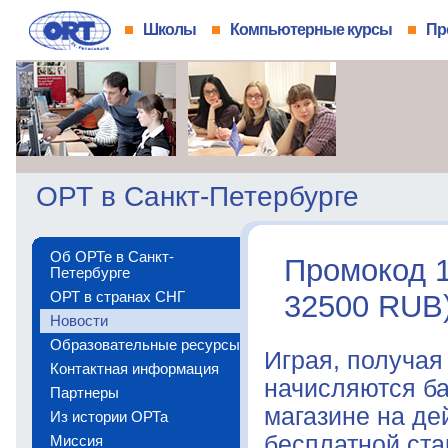
Школы
Компьютерные курсы
Пр
ОРТ в Санкт-Петербурге
Об ОРТе в Санкт-
Промокод 1
Петербурге
ОРТ в странах СНГ
32500 RUB
Новости
Образовательные ресурсы
Играя, получая
Контактная информация
начисляются ба
Партнеры
магазине на д
Из истории ОРТа
бесплатной ста
Миссия