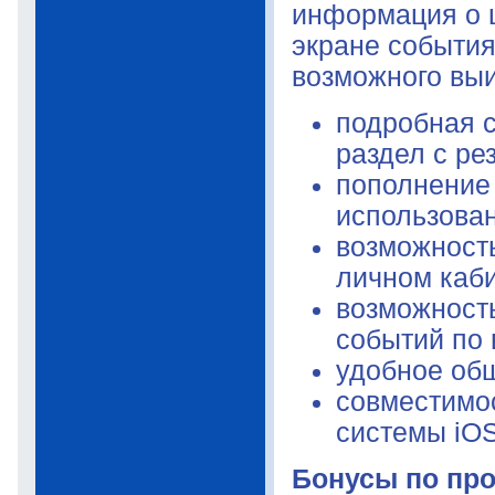
информация о 
экране события
возможного вы
подробная с
раздел с ре
пополнение 
использова
возможность
личном каби
возможност
событий по 
удобное об
совместимо
системы iOS
Бонусы по про