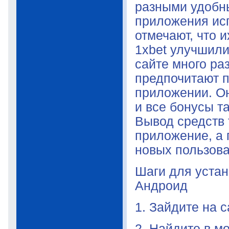
разными удобн
приложения исп
отмечают, что 
1xbet улучшил
сайте много ра
предпочитают 
приложении. Он
и все бонусы т
Вывод средств
приложение, а 
новых пользова
Шаги для устан
Андроид
1. Зайдите на с
2. Найдите в м