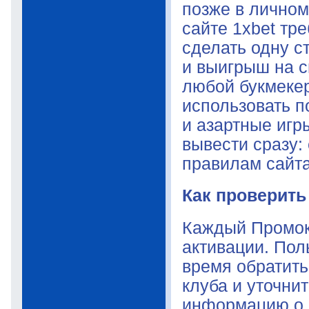
позже в личном
сайте 1xbet тре
сделать одну с
и выигрыш на с
любой букмекер
использовать п
и азартные игр
вывести сразу:
правилам сайта
Как проверить
Каждый Промок
активации. Пол
время обратить
клуба и уточни
информацию о с