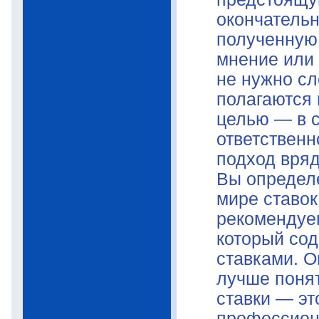
окончательн
полученную
мнение или 
не нужно сл
полагаются 
целью — в 
ответственн
подход вряд
Вы определ
мире ставок
рекомендуем
который со
ставками. О
лучше понят
ставки — эт
профессиона