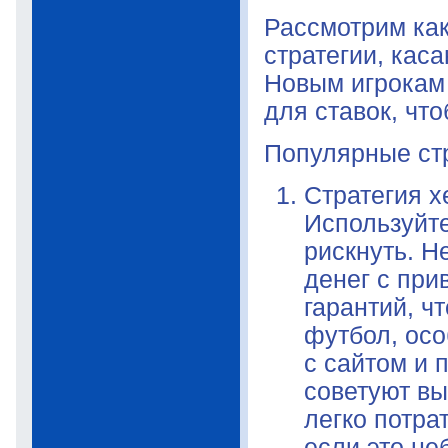
Рассмотрим как 
стратегии, кас
Новым игрокам
для ставок, что
Популярные стр
Стратегия х
Используйте
рискнуть. Н
денег с при
гарантий, чт
футбол, осо
с сайтом и 
советуют вы
легко потра
если это не