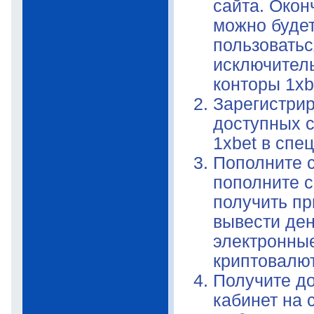
сайта. Окон
можно будет
пользоватьс
исключител
конторы 1xb
Зарегистрир
доступных с
1xbet в спе
Пополните с
пополните с
получить пр
вывести ден
электронные
криптовалю
Получите до
кабинет на 